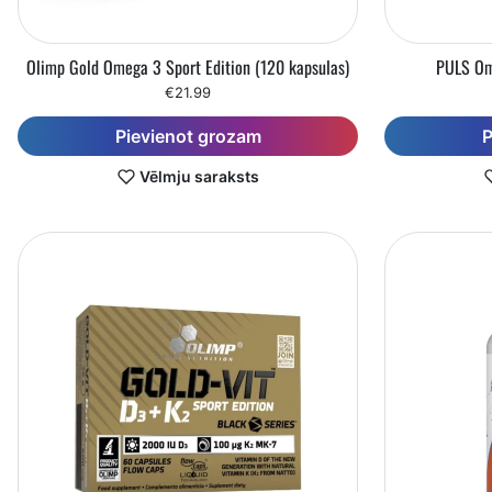
Olimp Gold Omega 3 Sport Edition (120 kapsulas)
PULS Om
€21.99
Pievienot grozam
P
Vēlmju saraksts