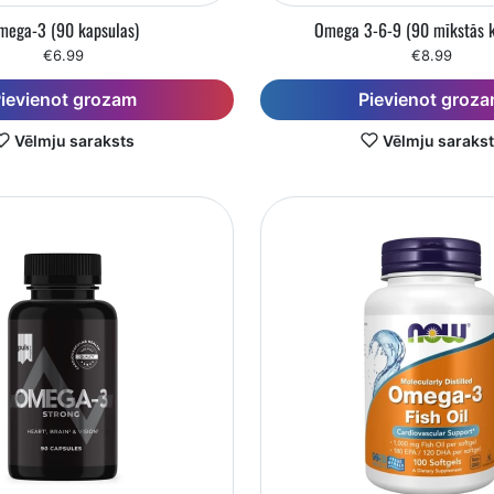
mega-3 (90 kapsulas)
Omega 3-6-9 (90 mīkstās k
€6.99
€8.99
ievienot grozam
Pievienot groz
Vēlmju saraksts
Vēlmju saraks