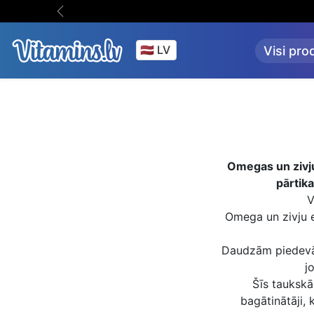
Iet uz saturu
miem virs 35€
Iepriekšējā
Visi pro
Omegas un zivju 
pārtik
V
Omega un zivju e
Daudzām piedevām
j
Šīs taukskā
bagātinātāji, 