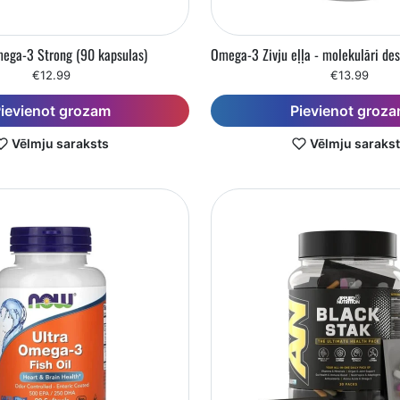
ega-3 Strong (90 kapsulas)
€12.99
€13.99
ievienot grozam
Pievienot groz
Vēlmju saraksts
Vēlmju saraks