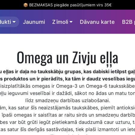
🔥AKCIJA ! PĒR
dukti
Jaunumi
Zīmoli
Dāvanu karte
B2B 
Omega un Zivju eļļa
eļļas ir daļa no taukskābju grupas, kas dabiski ietilpst ga
as produktos un ir pierādīts, ka tām ir daudz veselības ie
isizplatītākās omegas ir Omega-3 un Omega-6 tauksskābe
ļļu ieguvumi veselībai ir dažādi, sākot no ādas un matu t
līdz smadzeņu darbības uzlabošanai.
, kas satur šīs neaizstājamās taukskābes, piemīt antioksi
o īpaši omegas ir saistītas ar raitu sirds un smadzeņu darbīb
bes var būt grūti iegūt pietiekamā daudzumā caur uzturu, 
kas satur šīs derīgās sastāvdaļas, tiek plaši izmantoti un ie