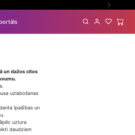
C VAIRĀK UN IETAUPI VAIRĀK - Jo vairāk iegādājies, jo vairāk ietaupi!
Nākamā
portāls
ļā un dažos citos
guvumu.
s.
onusa uzlabošanas
danta īpašības un
u.
tāpēc uztura
teikti daudziem