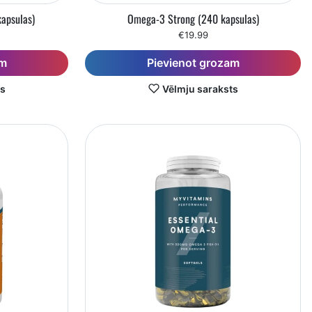
apsulas)
Omega-3 Strong (240 kapsulas)
€19.99
am
Pievienot grozam
ts
Vēlmju saraksts