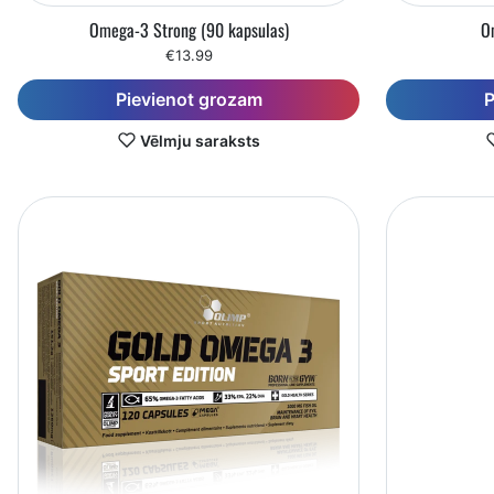
Omega-3 Strong (90 kapsulas)
O
€13.99
Pievienot grozam
P
Vēlmju saraksts