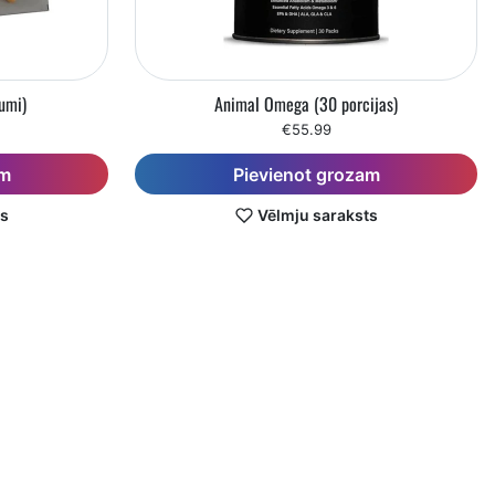
umi)
Animal Omega (30 porcijas)
€55.99
am
Pievienot grozam
ts
Vēlmju saraksts