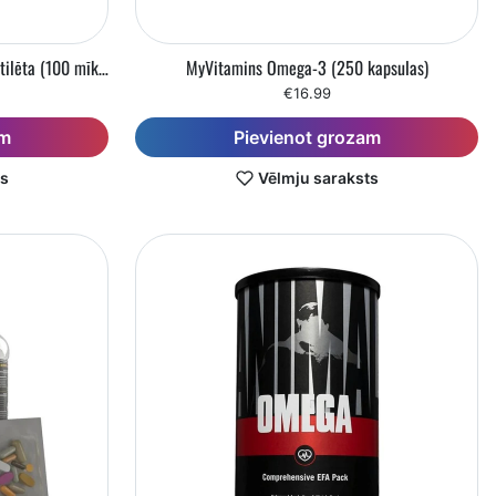
Omega-3 Zivju eļļa - molekulāri destilēta (100 mīkstās kapsulas)
MyVitamins Omega-3 (250 kapsulas)
€16.99
am
Pievienot grozam
ts
Vēlmju saraksts