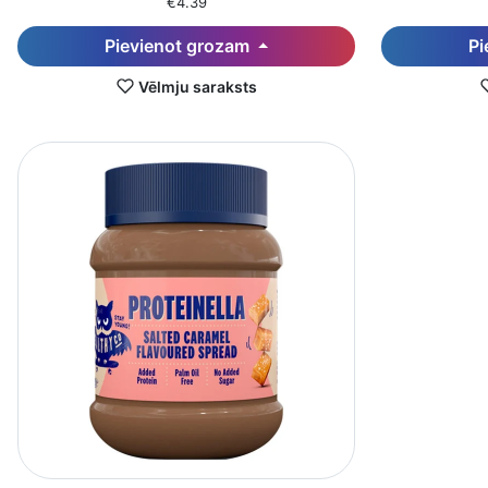
€4.39
Pievienot grozam
Pi
Vēlmju saraksts