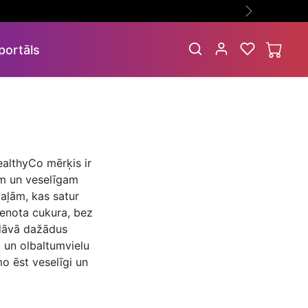
Nākamā
portāls
ealthyCo mērķis ir
em un veselīgam
daļām, kas satur
ienota cukura, bez
edāvā dažādus
 un olbaltumvielu
o ēst veselīgi un