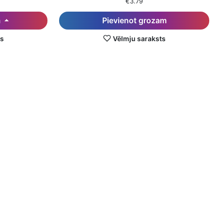
€3.79
m
Pievienot grozam
ts
Vēlmju saraksts