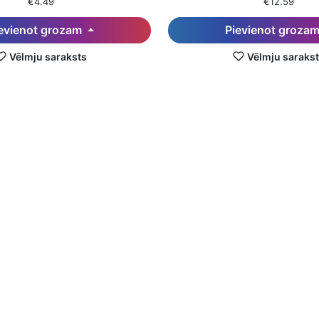
€4.49
€12.59
evienot grozam
Pievienot groza
Vēlmju saraksts
Vēlmju saraks