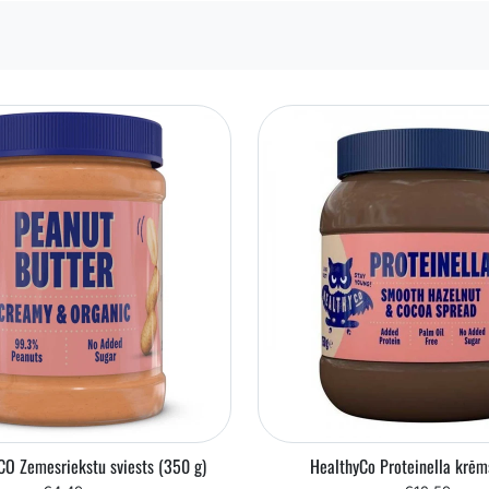
CO Zemesriekstu sviests (350 g)
HealthyCo Proteinella krēm