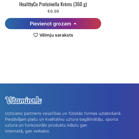
HealthyCo Proteinella Krēms (360 g)
€6.99
Pievienot grozam
Vēlmju saraksts
Uzticams partneris veselības un fiziskās formas uzlabošanā.
Piedāvājam plašu un kvalitatīvu uztura bagātinātāju, sporta
uztura un funkcionālo produktu klāstu gan
internetā, gan veikalos.