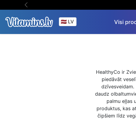
Iet uz saturu
Iepriekšējā
Visi pro
HealthyCo ir Zvie
piedāvāt vesel
dzīvesveidam. H
daudz olbaltumvie
palmu eļļas 
produktus, kas a
čipšiem līdz veg