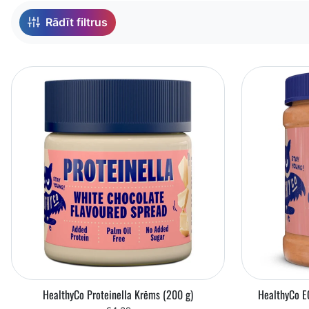
Sakārtots pēc:
Rādīt filtrus
HealthyCo Proteinella Krēms (200 g)
HealthyCo E