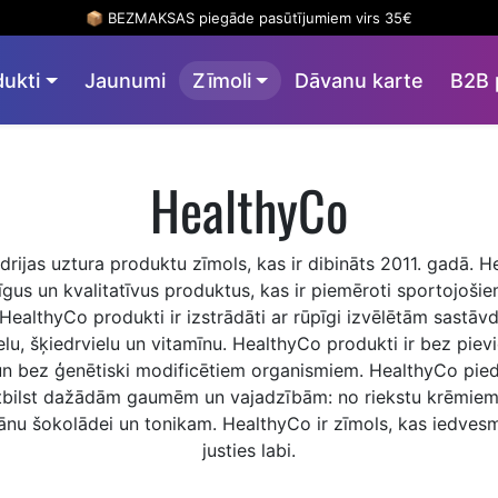
📦 BEZMAKSAS piegāde pasūtījumiem virs 35€
dukti
Jaunumi
Zīmoli
Dāvanu karte
B2B 
HealthyCo
drijas uztura produktu zīmols, kas ir dibināts 2011. gadā. H
īgus un kvalitatīvus produktus, kas ir piemēroti sportojoši
ealthyCo produkti ir izstrādāti ar rūpīgi izvēlētām sastāv
lu, šķiedrvielu un vitamīnu. HealthyCo produkti ir bez piev
un bez ģenētiski modificētiem organismiem. HealthyCo pi
tbilst dažādām gaumēm un vajadzībām: no riekstu krēmiem
ānu šokolādei un tonikam. HealthyCo ir zīmols, kas iedvesm
justies labi.