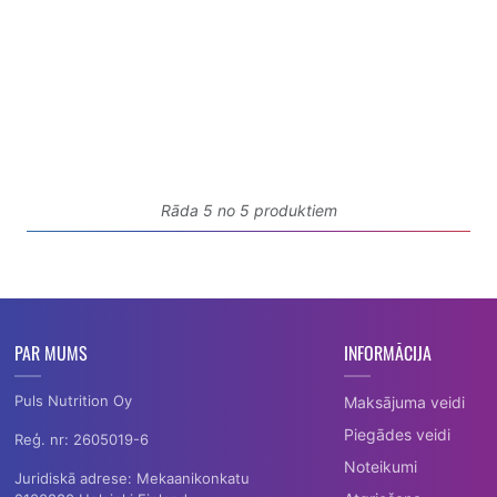
Rāda 5 no 5 produktiem
PAR MUMS
INFORMĀCIJA
Puls Nutrition Oy
Maksājuma veidi
Piegādes veidi
Reģ. nr: 2605019-6
Noteikumi
Juridiskā adrese: Mekaanikonkatu