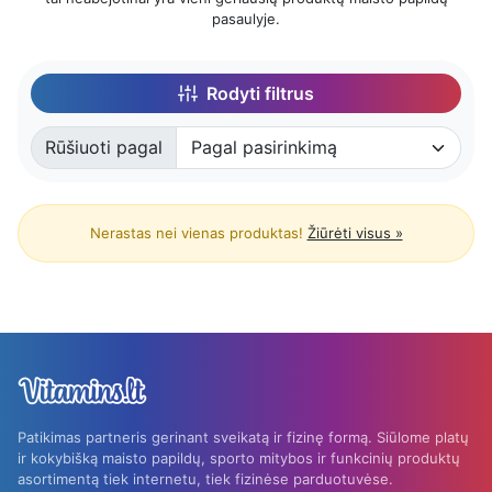
pasaulyje.
Rodyti filtrus
Rūšiuoti pagal
Rūšiuota pagal:
Nerastas nei vienas produktas!
Žiūrėti visus »
Patikimas partneris gerinant sveikatą ir fizinę formą. Siūlome platų
ir kokybišką maisto papildų, sporto mitybos ir funkcinių produktų
asortimentą tiek internetu, tiek fizinėse parduotuvėse.