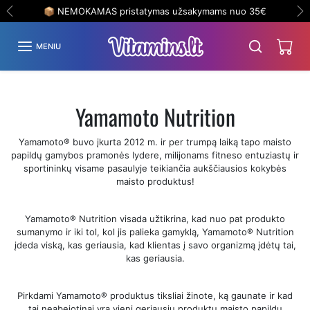
Eiti į turinį
📦 NEMOKAMAS pristatymas užsakymams nuo 35€
Ankstesnis
Ki
MENIU
Yamamoto Nutrition
Yamamoto® buvo įkurta 2012 m. ir per trumpą laiką tapo maisto
papildų gamybos pramonės lydere, milijonams fitneso entuziastų ir
sportininkų visame pasaulyje teikiančia aukščiausios kokybės
maisto produktus!
Yamamoto® Nutrition visada užtikrina, kad nuo pat produkto
sumanymo ir iki tol, kol jis palieka gamyklą, Yamamoto® Nutrition
įdeda viską, kas geriausia, kad klientas į savo organizmą įdėtų tai,
kas geriausia.
Pirkdami Yamamoto® produktus tiksliai žinote, ką gaunate ir kad
tai neabejotinai yra vieni geriausių produktų maisto papildų