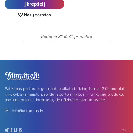
Į krepšelį
Norų sąrašas
Rodoma 31 iš 31 produktų
Patikimas partneris gerinant sveikatą ir fizinę formą. Siūlome platų
ir kokybišką maisto papildų, sporto mitybos ir funkcinių produktų
asortimentą tiek internetu, tiek fizinėse parduotuvėse.
info@vitamins.lv
APIE MUS