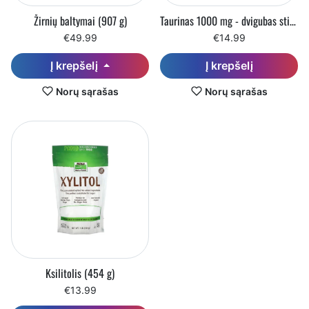
Žirnių baltymai (907 g)
Taurinas 1000 mg - dvigubas stiprumas (100 kapsulių)
€49.99
€14.99
Į krepšelį
Į krepšelį
Norų sąrašas
Norų sąrašas
Ksilitolis (454 g)
€13.99