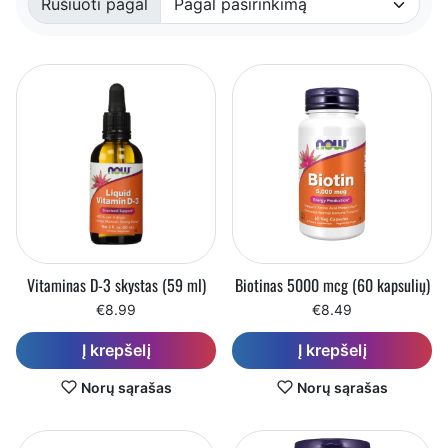
Rūšiuoti pagal
Rūšiuota pagal:
Vitaminas D-3 skystas (59 ml)
Biotinas 5000 mcg (60 kapsulių)
€8.99
€8.49
Į krepšelį
Į krepšelį
Norų sąrašas
Norų sąrašas