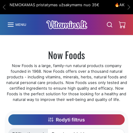
Eiti į turinį
🔥AKCIJA ! PIRK DAUGIAU IR SUTAUPYK DAUGIAU - Kuo
Ankstesnis
Ki
daugiau perki, tuo daugiau sutaupai!🤩🔥
MENIU
Now Foods
Now Foods is a large, family-run natural products company
founded in 1968. Now Foods offers over a thousand natural
products - including vitamins, minerals, herbs, natural foods and
natural personal care products. Now Foods uses only tested and
certified ingredients to ensure high quality and efficacy. Now
Foods is the perfect solution for those looking for a healthy and
natural way to improve their well-being and quality of life.
Rodyti filtrus