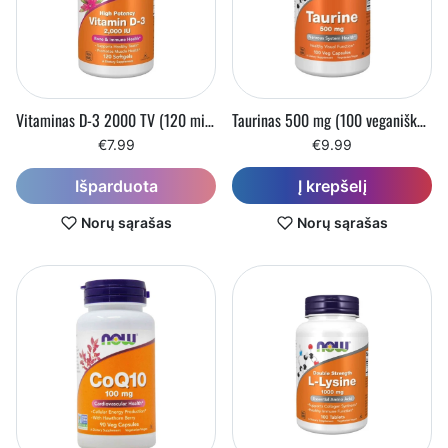
Vitaminas D-3 2000 TV (120 minkštųjų kapsulių)
Taurinas 500 mg (100 veganiškų kapsulių)
€7.99
€9.99
Į krepšelį
Išparduota
Norų sąrašas
Norų sąrašas