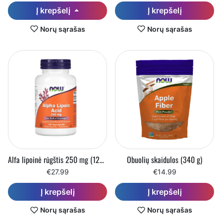
Į krepšelį
Į krepšelį
Norų sąrašas
Norų sąrašas
Alfa lipoinė rūgštis 250 mg (120 vegetariškų kapsulių)
Obuolių skaidulos (340 g)
€27.99
€14.99
Į krepšelį
Į krepšelį
Norų sąrašas
Norų sąrašas