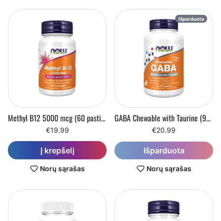
Išparduota
Methyl B12 5000 mcg (60 pastilių)
GABA Chewable with Taurine (90 kramtomųjų tablečių)
€19.99
€20.99
Į krepšelį
Išparduota
Norų sąrašas
Norų sąrašas