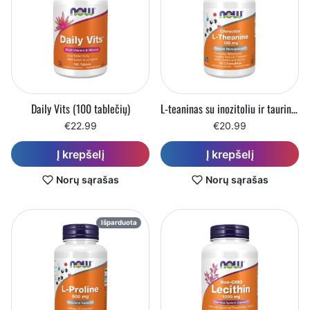
Daily Vits (100 tablečių)
L-teaninas su inozitoliu ir taurinu (90 kramtomųjų tablečių)
€22.99
€20.99
Į krepšelį
Į krepšelį
Norų sąrašas
Norų sąrašas
Išparduota