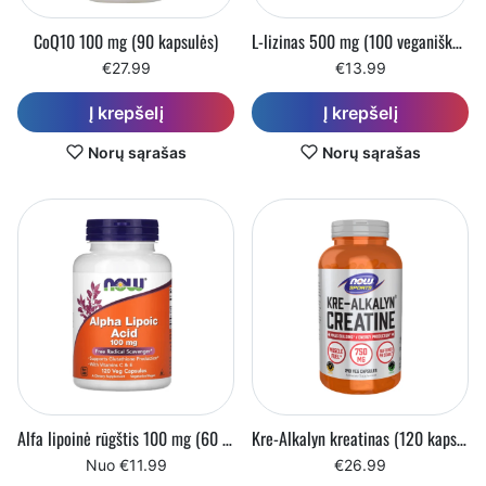
CoQ10 100 mg (90 kapsulės)
L-lizinas 500 mg (100 veganiškų kapsulių)
€27.99
€13.99
Į krepšelį
Į krepšelį
Norų sąrašas
Norų sąrašas
Alfa lipoinė rūgštis 100 mg (60 - 120 vegetariškų kapsulių)
Kre-Alkalyn kreatinas (120 kapsulių)
Nuo €11.99
€26.99