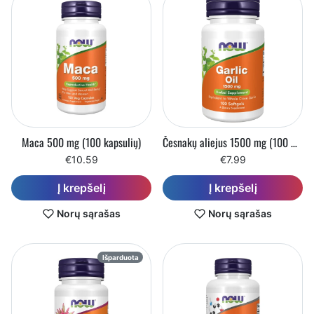
Maca 500 mg (100 kapsulių)
Česnakų aliejus 1500 mg (100 minkštųjų tablečių)
€10.59
€7.99
Į krepšelį
Į krepšelį
Norų sąrašas
Norų sąrašas
Išparduota