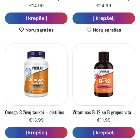
€14.99
€24.99
Į krepšelį
Į krepšelį
Norų sąrašas
Norų sąrašas
Omega-3 žuvų taukai – distiliuoti molekuliniu būdu (100 minkštųjų kapsulių)
Vitaminas B-12 su B grupės vitaminų kompleksu (59 ml)
€13.99
€11.99
Į krepšelį
Į krepšelį