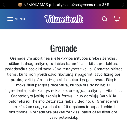
Eiti į turinį
📦 NEMOKAMAS pristatymas užsakymams nuo 35€
Ankstesnis
Ki
MENIU
Grenade
Grenade yra sportinės ir efektyvios mitybos prekės ženklas,
siūlantis daug baltymų turinčius batonėlius ir kitus produktus,
padedančius pasiekti savo kūno rengybos tikslus. Granatas skirtas
tiems, kurie nori įveikti savo ribotumą ir pagerinti savo fizinę bei
protinę veiklą. Grenade gaminiai sukurti pagal novatorišką ir
moksliškai pagrįstą receptūrą, kurioje yra tik kokybiški
ingredientai, suteikiantys reikiamos energijos, baltymų ir vitaminų.
Grenade yra įvairių skonių ir formų – nuo ​​garsiųjų Carb Killa
batonėlių iki Thermo Detonator riebalų degintojų. Grenade yra
prekės ženklas, įkvepiantis būti drąsiems ir nepasitenkinti
vidutinybe. Grenade yra prekės ženklas, pasiruošęs išnaudoti
savo potencialą.