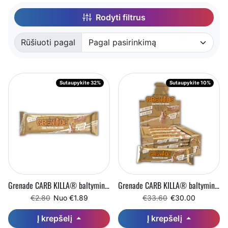
Rodyti filtrus
Rūšiuoti pagal
Rūšiuota pagal:
Sutaupykite 32%
Sutaupykite 10%
Grenade CARB KILLA® baltyminis batonėlis (60 g)
Grenade CARB KILLA® baltyminiai batonėliai (12 x 60 g)
Įprasta kaina
Pardavimo kaina
Įprasta kaina
Pardavimo kain
€2.80
Nuo €1.89
€33.60
€30.00
Į krepšelį
Į krepšelį