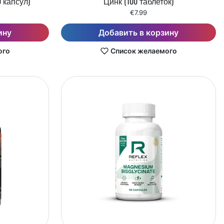
0 капсул)
Цинк (100 таблеток)
€7.99
ину
Добавить в корзину
ого
Список желаемого