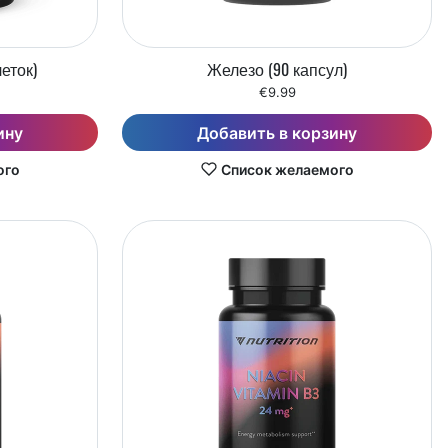
еток)
Железо (90 капсул)
€9.99
ину
Добавить в корзину
ого
Список желаемого