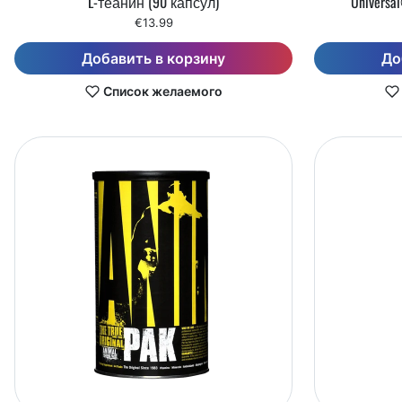
L-теанин (90 капсул)
Universa
€13.99
Добавить в корзину
До
Список желаемого