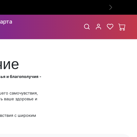
ше сэкономишь !🤩🔥
Следующий
арта
чие
ья и благополучия -
шего самочувствия,
ть ваше здоровье и
увствия с широким