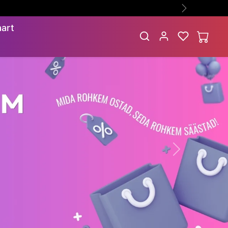
hkem säästad !🤩🔥
Järgmine
art
Järgmine