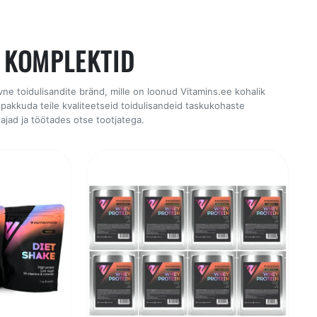
 KOMPLEKTID
ivne toidulisandite bränd, mille on loonud Vitamins.ee kohalik
kkuda teile kvaliteetseid toidulisandeid taskukohaste
ajad ja töötades otse tootjatega.