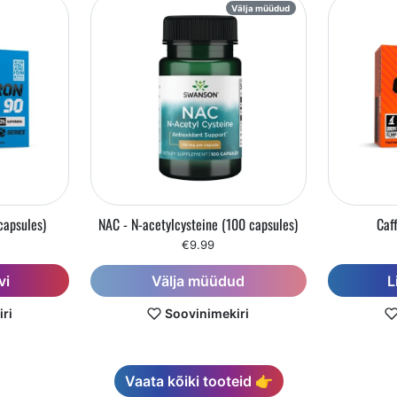
Välja müüdud
capsules)
NAC - N-acetylcysteine (100 capsules)
Caf
€9.99
vi
L
Välja müüdud
ri
Soovinimekiri
Vaata kõiki tooteid 👉