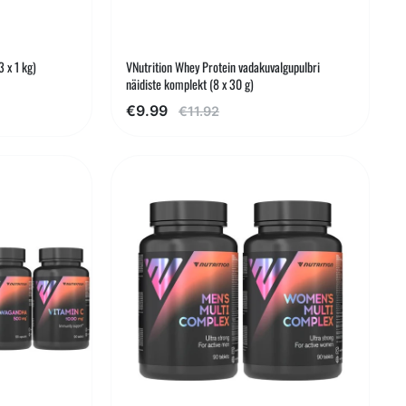
 x 1 kg)
VNutrition Whey Protein vadakuvalgupulbri
näidiste komplekt (8 x 30 g)
€9.99
€11.92