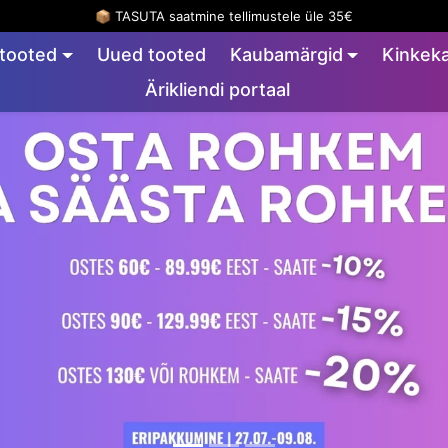
 ! OSTA ROHKEM JA SÄÄSTA ROHKEM - Mida rohkem ostad, seda ro
 tooted
Uued tooted
Kaubamärgid
Kinkeka
Ärikliendi portaal