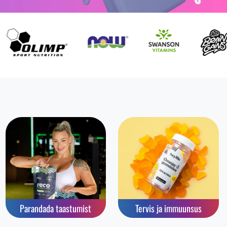
Parandada taastumist
Tervis ja immuunsus