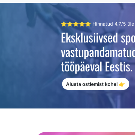
⭐⭐⭐⭐⭐ Hinnatud 4.7/5 üle 35
Eksklusiivsed sp
vastupandamatud 
tööpäeval Eestis.
Alusta ostlemist kohe! 👉