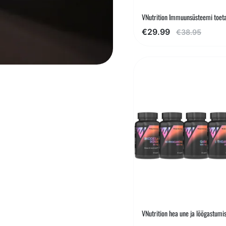
VNutrition Immuunsüsteemi toet
€29.99
€38.95
VNutrition hea une ja lõõgastumi