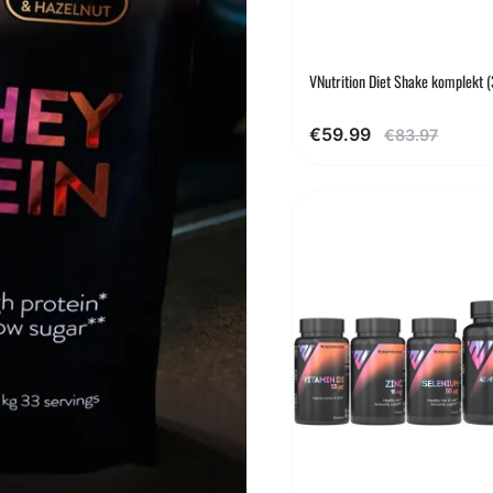
VNutrition Diet Shake komplekt (3
€59.99
€83.97