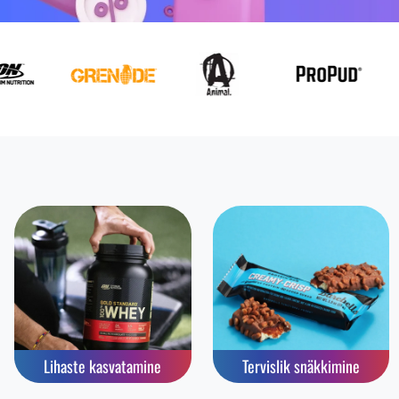
Lihaste kasvatamine
Tervislik snäkkimine