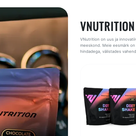
VNUTRITION
VNutrition on uus ja innovati
meeskond. Meie eesmärk on pa
hindadega, välistades vahend